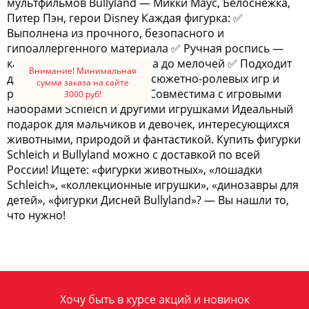
мультфильмов Bullyland — Микки Маус, Белоснежка,
Питер Пэн, герои Disney Каждая фигурка: ✅
Выполнена из прочного, безопасного и
гипоаллергенного материала ✅ Ручная роспись —
каждая деталь проработана до мелочей ✅ Подходит
Внимание! Минимальная
для коллекционирования, сюжетно-ролевых игр и
сумма заказа на сайте
развития воображения ✅ Совместима с игровыми
3000 руб!
наборами Schleich и другими игрушками Идеальный
подарок для мальчиков и девочек, интересующихся
животными, природой и фантастикой. Купить фигурки
Schleich и Bullyland можно с доставкой по всей
России! Ищете: «фигурки животных», «лошадки
Schleich», «коллекционные игрушки», «динозавры для
детей», «фигурки Дисней Bullyland»? — Вы нашли то,
что нужно!
Хочу быть в курсе акций и новинок