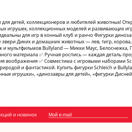
ки для детей, коллекционеров и любителей животных! О
чных игрушек, коллекционных моделей и развивающих игру
— идеальны для игр в конный клуб и ранчо Фигурки диноза
звери Диких и домашних животных — лев, тигр, корова,
 и мультфильмов Bullyland — Микки Маус, Белоснежка, П
нного материала ✅ Ручная роспись — каждая деталь про
ия воображения ✅ Совместима с игровыми наборами Sc
родой и фантастикой. Купить фигурки Schleich и Bullyl
нные игрушки», «динозавры для детей», «фигурки Дисней 
акций и новинок