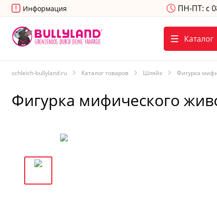
ПН-ПТ: с 0
Информация
Каталог
schleich-bullyland.ru
Каталог товаров
Шляйх
Фигурка мифи
Фигурка мифического живо